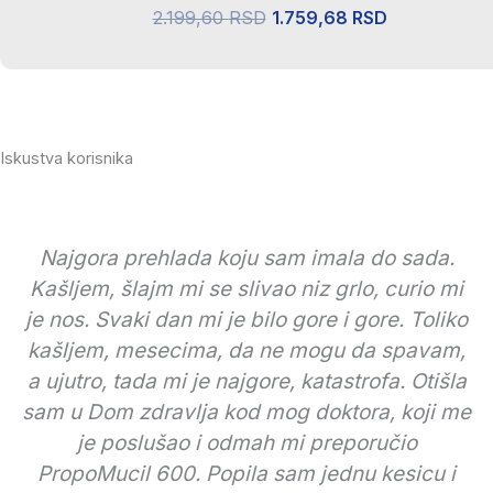
1.419,60 RSD.
Originalna
Trenutna
2.199,60
RSD
1.759,68
RSD
cena
cena
je
je:
bila:
1.759,68 R
2.199,60 RSD.
Iskustva korisnika
Najgora prehlada koju sam imala do sada.
Kašljem, šlajm mi se slivao niz grlo, curio mi
je nos. Svaki dan mi je bilo gore i gore. Toliko
kašljem, mesecima, da ne mogu da spavam,
a ujutro, tada mi je najgore, katastrofa. Otišla
sam u Dom zdravlja kod mog doktora, koji me
je poslušao i odmah mi preporučio
PropoMucil 600. Popila sam jednu kesicu i