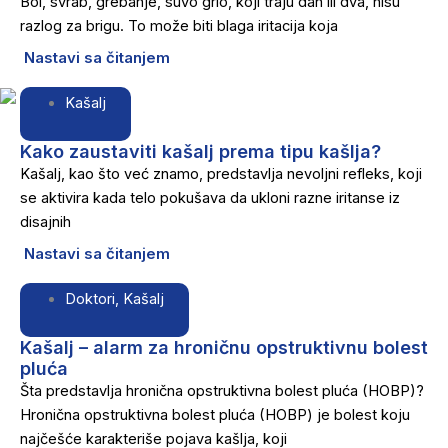
Bol, svrab, grebanje, suvo grlo, koji traju dan ili dva, nisu
razlog za brigu. To može biti blaga iritacija koja
Nastavi sa čitanjem
Kašalj
Kako zaustaviti kašalj prema tipu kašlja?
Kašalj, kao što već znamo, predstavlja nevoljni refleks, koji
se aktivira kada telo pokušava da ukloni razne iritanse iz
disajnih
Nastavi sa čitanjem
Doktori
,
Kašalj
Kašalj – alarm za hroničnu opstruktivnu bolest
pluća
Šta predstavlja hronična opstruktivna bolest pluća (HOBP)?
Hronična opstruktivna bolest pluća (HOBP) je bolest koju
najčešće karakteriše pojava kašlja, koji