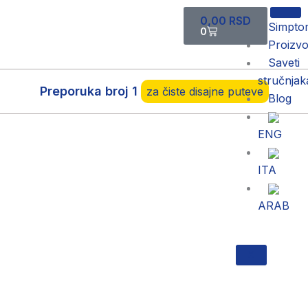
Pređi
Cart
0,00
RSD
na
Simpto
0
sadržaj
Proizvo
Saveti
stručnjak
Preporuka broj 1
za čiste disajne puteve
Blog
ENG
ITA
ARAB
X