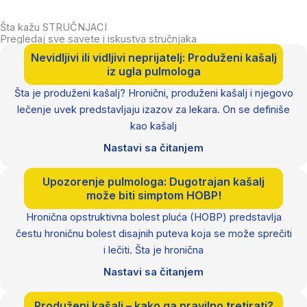
Šta kažu STRUČNJACI
Pregledaj sve savete i iskustva stručnjaka
Nevidljivi ili vidljivi neprijatelj: Produženi kašalj
iz ugla pulmologa
Šta je produženi kašalj? Hronični, produženi kašalj i njegovo
lečenje uvek predstavljaju izazov za lekara. On se definiše
kao kašalj
Nastavi sa čitanjem
Upozorenje pulmologa: Dugotrajan kašalj
može biti simptom HOBP!
Hronična opstruktivna bolest pluća (HOBP) predstavlja
čestu hroničnu bolest disajnih puteva koja se može sprečiti
i lečiti. Šta je hronična
Nastavi sa čitanjem
Produženi kašalj – kako ga pravilno tretirati?