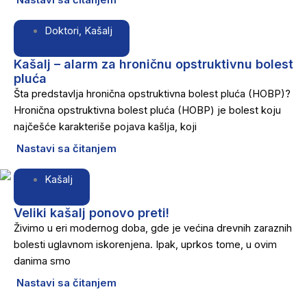
Doktori
,
Kašalj
Kašalj – alarm za hroničnu opstruktivnu bolest
pluća
Šta predstavlja hronična opstruktivna bolest pluća (HOBP)?
Hronična opstruktivna bolest pluća (HOBP) je bolest koju
najčešće karakteriše pojava kašlja, koji
Nastavi sa čitanjem
Kašalj
Veliki kašalj ponovo preti!
Živimo u eri modernog doba, gde je većina drevnih zaraznih
bolesti uglavnom iskorenjena. Ipak, uprkos tome, u ovim
danima smo
Nastavi sa čitanjem