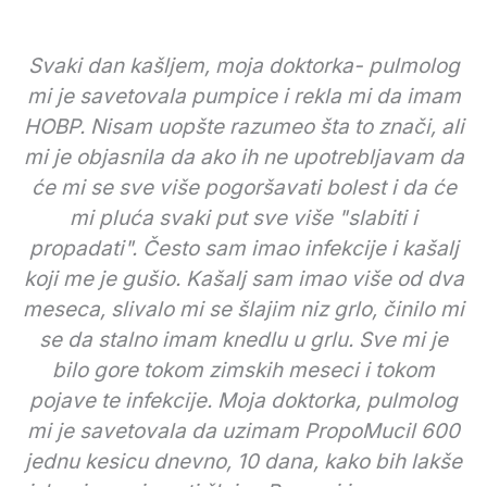
Svaki dan kašljem, moja doktorka- pulmolog
mi je savetovala pumpice i rekla mi da imam
HOBP. Nisam uopšte razumeo šta to znači, ali
mi je objasnila da ako ih ne upotrebljavam da
će mi se sve više pogoršavati bolest i da će
mi pluća svaki put sve više "slabiti i
propadati". Često sam imao infekcije i kašalj
koji me je gušio. Kašalj sam imao više od dva
meseca, slivalo mi se šlajim niz grlo, činilo mi
se da stalno imam knedlu u grlu. Sve mi je
bilo gore tokom zimskih meseci i tokom
pojave te infekcije. Moja doktorka, pulmolog
mi je savetovala da uzimam PropoMucil 600
jednu kesicu dnevno, 10 dana, kako bih lakše