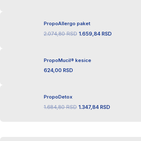
PropoAllergo paket
Originalna
Trenutna
2.074,80
RSD
1.659,84
RSD
cena
cena
je
je:
PropoMucil® kesice
bila:
1.659,84 R
2.074,80 RSD.
624,00
RSD
PropoDetox
Originalna
Trenutna
1.684,80
RSD
1.347,84
RSD
cena
cena
je
je:
bila:
1.347,84 R