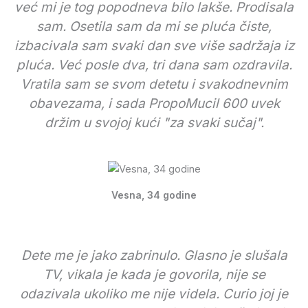
već mi je tog popodneva bilo lakše. Prodisala
sam. Osetila sam da mi se pluća čiste,
izbacivala sam svaki dan sve više sadržaja iz
pluća. Već posle dva, tri dana sam ozdravila.
Vratila sam se svom detetu i svakodnevnim
obavezama, i sada PropoMucil 600 uvek
držim u svojoj kući "za svaki sučaj".
Vesna, 34 godine
Dete me je jako zabrinulo. Glasno je slušala
TV, vikala je kada je govorila, nije se
odazivala ukoliko me nije videla. Curio joj je