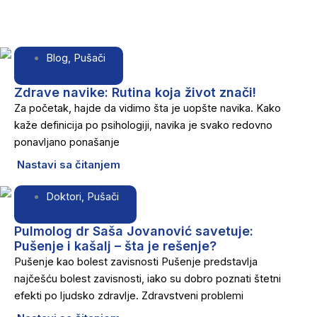
Blog
,
Pušači
Zdrave navike: Rutina koja život znači!
Za početak, hajde da vidimo šta je uopšte navika. Kako
kaže definicija po psihologiji, navika je svako redovno
ponavljano ponašanje
Nastavi sa čitanjem
Doktori
,
Pušači
Pulmolog dr Saša Jovanović savetuje:
Pušenje i kašalj – šta je rešenje?
Pušenje kao bolest zavisnosti Pušenje predstavlja
najčešću bolest zavisnosti, iako su dobro poznati štetni
efekti po ljudsko zdravlje. Zdravstveni problemi