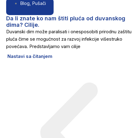
Blog
,
Pušači
Da li znate ko nam štiti pluća od duvanskog
dima? Cilije.
Duvanski dim može paralisati i onesposobiti prirodnu zaštitu
pluća čime se mogućnost za razvoj infekcije višestruko
povećava. Predstavljamo vam cilije
Nastavi sa čitanjem