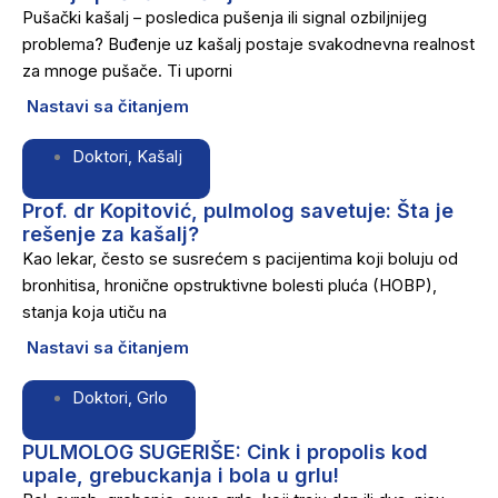
Pušački kašalj – posledica pušenja ili signal ozbiljnijeg
problema? Buđenje uz kašalj postaje svakodnevna realnost
za mnoge pušače. Ti uporni
Nastavi sa čitanjem
Doktori
,
Kašalj
Prof. dr Kopitović, pulmolog savetuje: Šta je
rešenje za kašalj?
Kao lekar, često se susrećem s pacijentima koji boluju od
bronhitisa, hronične opstruktivne bolesti pluća (HOBP),
stanja koja utiču na
Nastavi sa čitanjem
Doktori
,
Grlo
PULMOLOG SUGERIŠE: Cink i propolis kod
upale, grebuckanja i bola u grlu!