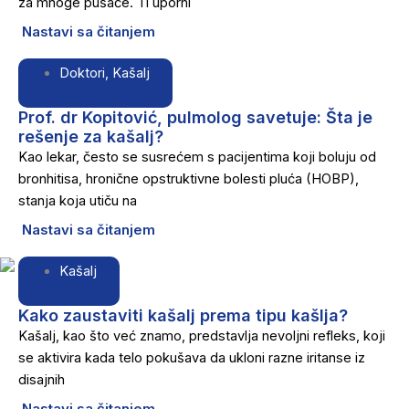
za mnoge pušače. Ti uporni
Nastavi sa čitanjem
Doktori
,
Kašalj
Prof. dr Kopitović, pulmolog savetuje: Šta je
rešenje za kašalj?
Kao lekar, često se susrećem s pacijentima koji boluju od
bronhitisa, hronične opstruktivne bolesti pluća (HOBP),
stanja koja utiču na
Nastavi sa čitanjem
Kašalj
Kako zaustaviti kašalj prema tipu kašlja?
Kašalj, kao što već znamo, predstavlja nevoljni refleks, koji
se aktivira kada telo pokušava da ukloni razne iritanse iz
disajnih
Nastavi sa čitanjem