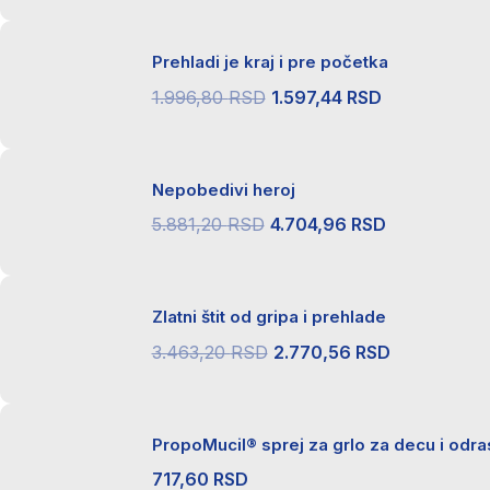
je
je:
Prehladi je kraj i pre početka
bila:
1.135,68 RS
1.419,60 RSD.
Originalna
Trenutna
1.996,80
RSD
1.597,44
RSD
cena
cena
je
je:
Nepobedivi heroj
bila:
1.597,44 R
1.996,80 RSD.
Originalna
Trenutna
5.881,20
RSD
4.704,96
RSD
cena
cena
je
je:
Zlatni štit od gripa i prehlade
bila:
4.704,96 R
5.881,20 RSD.
Originalna
Trenutna
3.463,20
RSD
2.770,56
RSD
cena
cena
je
je:
PropoMucil® sprej za grlo za decu i odra
bila:
2.770,56 
3.463,20 RSD.
717,60
RSD