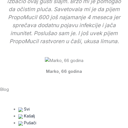
izbacio ovaj gusti šlajm. Brzo mi je pomogao
da očistim pluća. Savetovala mi je da pijem
PropoMucil 600 još najamanje 4 meseca jer
sprečava dodatnu pojavu infekcije i jača
imunitet. Poslušao sam je. I još uvek pijem
PropoMucil rastvoren u čaši, ukusa limuna.
Marko, 66 godina
Blog
Svi
Kašalj
Pušači