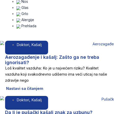
Nos
Glas
Grlo
Alergije
Prehlada
Doktori
,
Kašalj
Aerozagađenje i kašalj: Zašto ga ne treba
ignorisati?
Loš kvalitet vazduha: Ko je u najvećem riziku? Kvalitet
vazduha koji svakodnevno udišemo ima veći uticaj na naše
zdravlje nego
Nastavi sa čitanjem
Doktori
,
Kašalj
Da li je pušački kašalj znak za uzbunu?