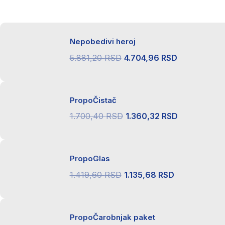
Nepobedivi heroj
Originalna
Trenutna
5.881,20
RSD
4.704,96
RSD
cena
cena
je
je:
PropoČistač
bila:
4.704,96 R
5.881,20 RSD.
Originalna
Trenutna
1.700,40
RSD
1.360,32
RSD
cena
cena
je
je:
PropoGlas
bila:
1.360,32 R
1.700,40 RSD.
Originalna
Trenutna
1.419,60
RSD
1.135,68
RSD
cena
cena
je
je:
PropoČarobnjak paket
bila:
1.135,68 RS