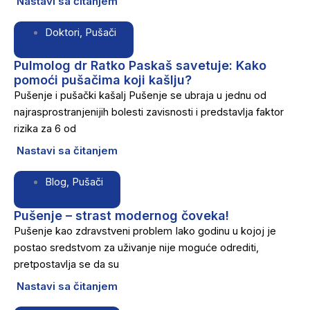
Nastavi sa čitanjem
Doktori
,
Pušači
Pulmolog dr Ratko Paskaš savetuje: Kako
pomoći pušačima koji kašlju?
Pušenje i pušački kašalj Pušenje se ubraja u jednu od
najrasprostranjenijih bolesti zavisnosti i predstavlja faktor
rizika za 6 od
Nastavi sa čitanjem
Blog
,
Pušači
Pušenje – strast modernog čoveka!
Pušenje kao zdravstveni problem Iako godinu u kojoj je
postao sredstvom za uživanje nije moguće odrediti,
pretpostavlja se da su
Nastavi sa čitanjem