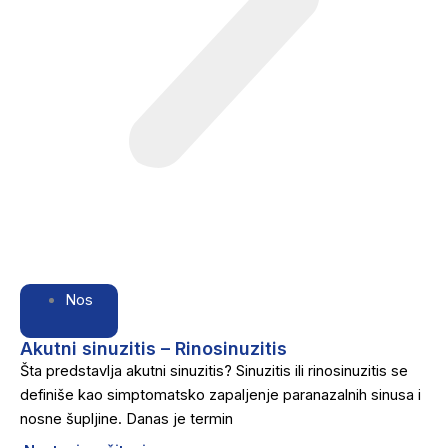
Nos
Akutni sinuzitis – Rinosinuzitis
Šta predstavlja akutni sinuzitis? Sinuzitis ili rinosinuzitis se
definiše kao simptomatsko zapaljenje paranazalnih sinusa i
nosne šupljine. Danas je termin