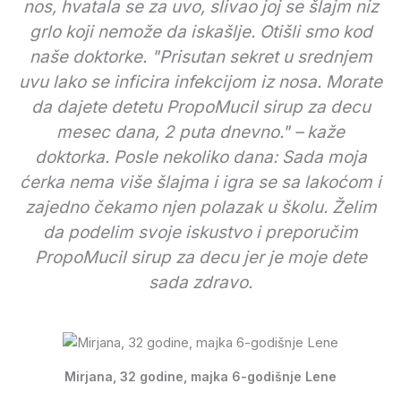
nos, hvatala se za uvo, slivao joj se šlajm niz
grlo koji nemože da iskašlje. Otišli smo kod
naše doktorke. "Prisutan sekret u srednjem
uvu lako se inficira infekcijom iz nosa. Morate
da dajete detetu PropoMucil sirup za decu
mesec dana, 2 puta dnevno." – kaže
doktorka. Posle nekoliko dana: Sada moja
ćerka nema više šlajma i igra se sa lakoćom i
zajedno čekamo njen polazak u školu. Želim
da podelim svoje iskustvo i preporučim
PropoMucil sirup za decu jer je moje dete
sada zdravo.
Mirjana, 32 godine, majka 6-godišnje Lene