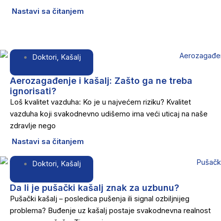
Nastavi sa čitanjem
Doktori
,
Kašalj
Aerozagađenje i kašalj: Zašto ga ne treba
ignorisati?
Loš kvalitet vazduha: Ko je u najvećem riziku? Kvalitet
vazduha koji svakodnevno udišemo ima veći uticaj na naše
zdravlje nego
Nastavi sa čitanjem
Doktori
,
Kašalj
Da li je pušački kašalj znak za uzbunu?
Pušački kašalj – posledica pušenja ili signal ozbiljnijeg
problema? Buđenje uz kašalj postaje svakodnevna realnost