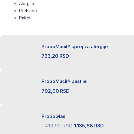
Alergije
Prehlada
Paketi
PropoMucil® sprej za alergije
733,20
RSD
PropoMucil® pastile
702,00
RSD
PropoGlas
Originalna
Trenutna
1.419,60
RSD
1.135,68
RSD
cena
cena