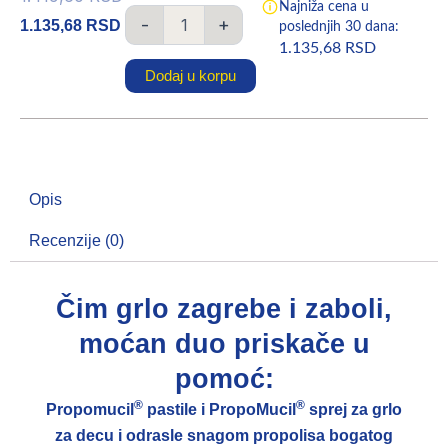
Najniža cena u
količina
cena
cena
-
+
1.135,68
RSD
poslednjih 30 dana:
1.135,68
RSD
je
je:
Dodaj u korpu
bila:
1.135,68 RSD.
1.419,60 RSD.
Opis
Recenzije (0)
Čim grlo zagrebe i zaboli,
moćan duo priskače u
pomoć:
®
®
Propomucil
pastile i PropoMucil
sprej za grlo
za decu i odrasle snagom propolisa bogatog