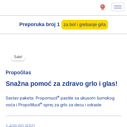
Pređi
0
Cart
na
sadržaj
Preporuka broj 1
za bol i grebanje grla
Sale!
PropoGlas
Snažna pomoć za zdravo grlo i glas!
®
Sastav paketa: Propomucil
pastile sa ukusom šumskog
®
voća i PropoMucil
sprej za grlo za decu i odrasle
PropoGlas
Originalna
Trenutna
1.419,60
RSD