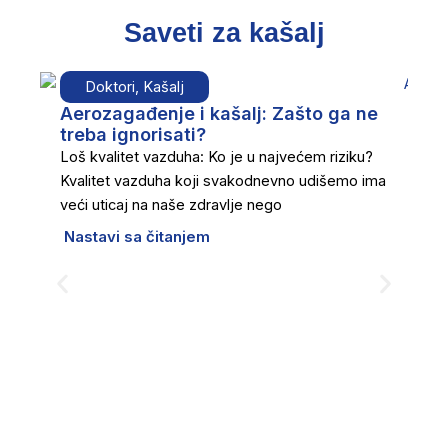
Saveti za kašalj
Doktori
,
Kašalj
Aerozagađenje i kašalj: Zašto ga ne
treba ignorisati?
Loš kvalitet vazduha: Ko je u najvećem riziku?
Kvalitet vazduha koji svakodnevno udišemo ima
veći uticaj na naše zdravlje nego
Nastavi sa čitanjem
Da
u
Puš
oz
sv
up