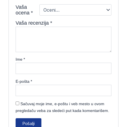
Vaša
ocena
*
Vaša recenzija
*
Ime
*
E-pošta
*
Sačuvaj moje ime, e-poštu i veb mesto u ovom
pregledaču veba za sledeći put kada komentarišem.