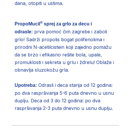
dana, otopiti u ustima.
®
PropoMucil
sprej za grlo za decu i
prva pomoć čim zagrebe i zaboli
odrasle:
grlo! Sadrži propolis bogat polifenolima i
prirodni N-acetilcistein koji zajedno pomažu
da se brzo i efikasno rešite bola, upale,
promuklosti i sekreta u grlu i ždrelu! Oblaže i
obnavlja sluzokožu grla.
Odrasli i deca starija od 12 godina:
Upotreba:
po dva raspršivanja 5-6 puta dnevno u usnu
duplju. Deca od 3 do 12 godina: po dva
raspršivanja 2-3 puta dnevno u usnu duplju.