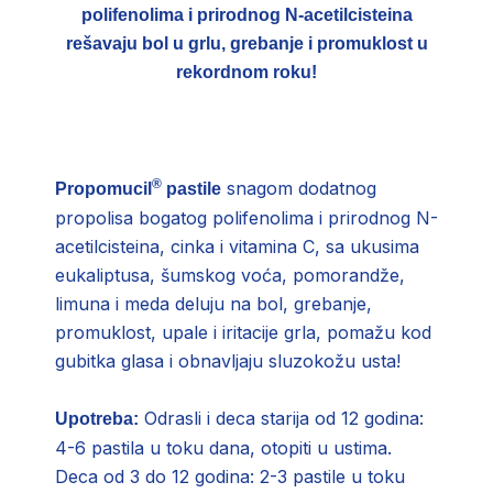
polifenolima i prirodnog N-acetilcisteina
rešavaju bol u grlu, grebanje i promuklost u
rekordnom roku!
®
snagom dodatnog
Propomucil
pastile
propolisa bogatog polifenolima i prirodnog N-
acetilcisteina, cinka i vitamina C, sa ukusima
eukaliptusa, šumskog voća, pomorandže,
limuna i meda deluju na bol, grebanje,
promuklost, upale i iritacije grla, pomažu kod
gubitka glasa i obnavljaju sluzokožu usta!
Odrasli i deca starija od 12 godina:
Upotreba:
4-6 pastila u toku dana, otopiti u ustima.
Deca od 3 do 12 godina: 2-3 pastile u toku