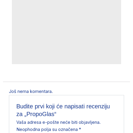
Pr
Kaš
81
Još nema komentara.
Budite prvi koji će napisati recenziju
za „PropoGlas“
Vaša adresa e-pošte neće biti objavljena.
Neophodna polja su označena
*