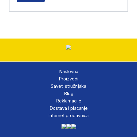
Naslovna
Proizvodi
Saveti stručnjaka
Blog
Reklamacije
Dostava i plaćanje
Internet prodavnica