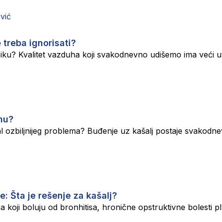
 treba ignorisati?
ziku? Kvalitet vazduha koji svakodnevno udišemo ima veći u
unu?
gnal ozbiljnijeg problema? Buđenje uz kašalj postaje svakod
e: Šta je rešenje za kašalj?
a koji boluju od bronhitisa, hronične opstruktivne bolesti p