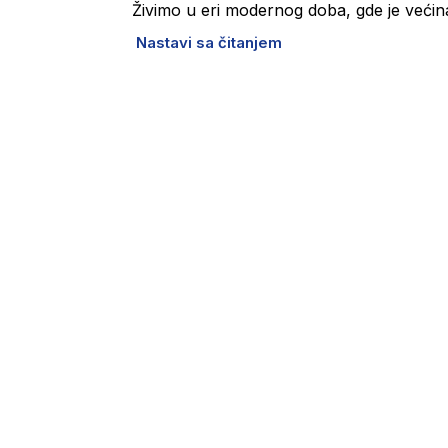
Živimo u eri modernog doba, gde je većin
Nastavi sa čitanjem