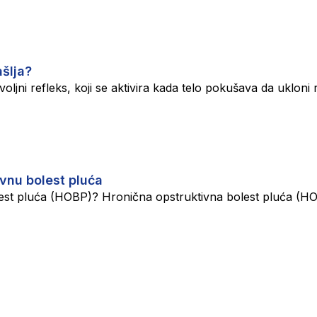
ašlja?
ljni refleks, koji se aktivira kada telo pokušava da ukloni r
ivnu bolest pluća
lest pluća (HOBP)? Hronična opstruktivna bolest pluća (HOB