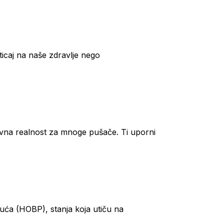
ticaj na naše zdravlje nego
nevna realnost za mnoge pušače. Ti uporni
luća (HOBP), stanja koja utiču na