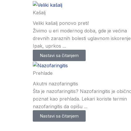
Kašalj
Veliki kašalj ponovo preti!
Živimo u eri modernog doba, gde je većina
drevnih zaraznih bolesti uglavnom iskorenje
Ipak, uprkos ...
Nastavi sa čitanjem
Prehlade
Akutni nazofaringitis
Šta je nazofaringitis? Nazofaringitis je običn
poznat kao prehlada. Lekari koriste termin
nazofaringitis da opišu ...
Nastavi sa čitanjem