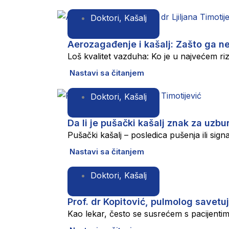
Doktori
,
Kašalj
Aerozagađenje i kašalj: Zašto ga ne
Loš kvalitet vazduha: Ko je u najvećem ri
Nastavi sa čitanjem
Doktori
,
Kašalj
Da li je pušački kašalj znak za uzb
Pušački kašalj – posledica pušenja ili si
Nastavi sa čitanjem
Doktori
,
Kašalj
Prof. dr Kopitović, pulmolog savetuj
Kao lekar, često se susrećem s pacijentim