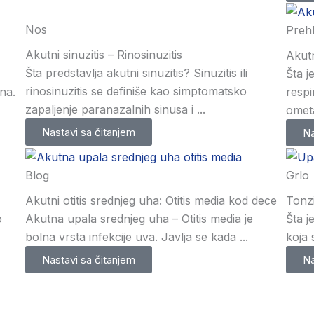
Nos
Preh
Akutni sinuzitis – Rinosinuzitis
Akutn
Šta predstavlja akutni sinuzitis? Sinuzitis ili
Šta j
rinosinuzitis se definiše kao simptomatsko
na.
respi
zapaljenje paranazalnih sinusa i ...
ometa
Nastavi sa čitanjem
Na
Blog
Grlo
Akutni otitis srednjeg uha: Otitis media kod dece
Tonzi
o
Akutna upala srednjeg uha – Otitis media je
Šta j
bolna vrsta infekcije uva. Javlja se kada ...
koja 
Nastavi sa čitanjem
Na