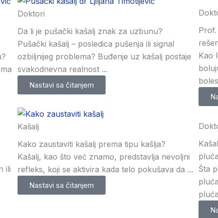
Dokto
Doktori
Prof.
Da li je pušački kašalj znak za uzbunu?
rešen
Pušački kašalj – posledica pušenja ili signal
Kao l
u?
ozbiljnijeg problema? Buđenje uz kašalj postaje
boluj
ima
svakodnevna realnost ...
bolest
Nastavi sa čitanjem
Na
Dokto
Kašalj
Kašal
Kako zaustaviti kašalj prema tipu kašlja?
pluć
Kašalj, kao što već znamo, predstavlja nevoljni
 ili
Šta p
refleks, koji se aktivira kada telo pokušava da ...
pluć
Nastavi sa čitanjem
pluća
Na