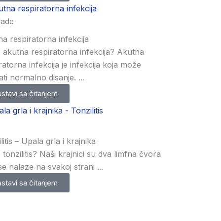
lade
a respiratorna infekcija
e akutna respiratorna infekcija? Akutna
ratorna infekcija je infekcija koja može
ti normalno disanje. ...
stavi sa čitanjem
litis – Upala grla i krajnika
e tonzilitis? Naši krajnici su dva limfna čvora
se nalaze na svakoj strani ...
stavi sa čitanjem