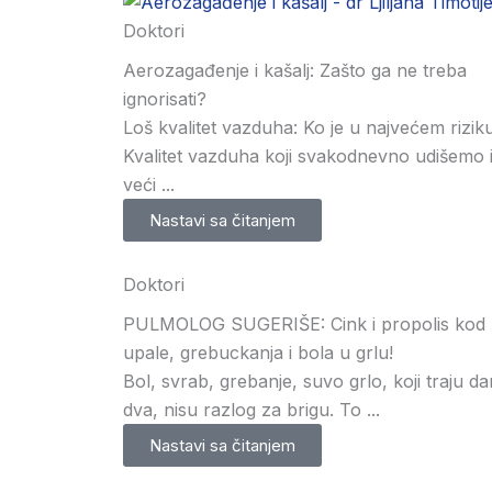
Doktori
Aerozagađenje i kašalj: Zašto ga ne treba
ignorisati?
Loš kvalitet vazduha: Ko je u najvećem rizik
Kvalitet vazduha koji svakodnevno udišemo 
veći ...
Nastavi sa čitanjem
Doktori
PULMOLOG SUGERIŠE: Cink i propolis kod
upale, grebuckanja i bola u grlu!
Bol, svrab, grebanje, suvo grlo, koji traju dan
dva, nisu razlog za brigu. To ...
Nastavi sa čitanjem