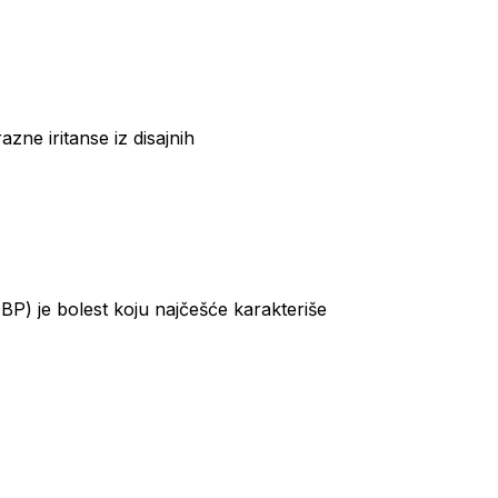
azne iritanse iz disajnih
P) je bolest koju najčešće karakteriše