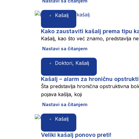
Nastavi sa čitanjem
Kašalj
Kako zaustaviti kašalj prema tipu k
Kašalj, kao što već znamo, predstavlja nevo
Nastavi sa čitanjem
Doktori
,
Kašalj
Kašalj – alarm za hroničnu opstrukt
Šta predstavlja hronična opstruktivna bo
pojava kašlja, koji
Nastavi sa čitanjem
Kašalj
Veliki kašalj ponovo preti!