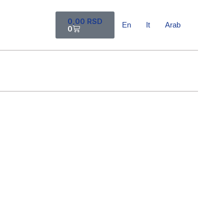
Cart
0,00
RSD
En
It
Arab
0