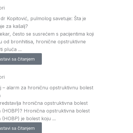
ri
 dr Kopitović, pulmolog savetuje: Šta je
je za kašalj?
ekar, često se susrećem s pacijentima koji
u od bronhitisa, hronične opstruktivne
i pluća ...
stavi sa čitanjem
ri
j – alarm za hroničnu opstruktivnu bolest
a
redstavlja hronična opstruktivna bolest
a (HOBP)? Hronična opstruktivna bolest
 (HOBP) je bolest koju ...
stavi sa čitanjem