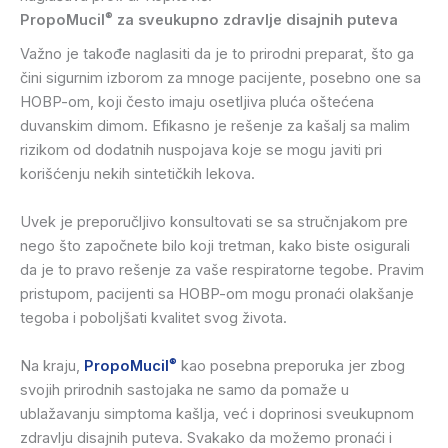
®
PropoMucil
za sveukupno zdravlje disajnih puteva
Važno je takođe naglasiti da je to prirodni preparat, što ga
čini sigurnim izborom za mnoge pacijente, posebno one sa
HOBP-om, koji često imaju osetljiva pluća oštećena
duvanskim dimom. Efikasno je rešenje za kašalj sa malim
rizikom od dodatnih nuspojava koje se mogu javiti pri
korišćenju nekih sintetičkih lekova.
Uvek je preporučljivo konsultovati se sa stručnjakom pre
nego što započnete bilo koji tretman, kako biste osigurali
da je to pravo rešenje za vaše respiratorne tegobe. Pravim
pristupom, pacijenti sa HOBP-om mogu pronaći olakšanje
tegoba i poboljšati kvalitet svog života.
®
Na kraju,
PropoMucil
kao posebna preporuka jer zbog
svojih prirodnih sastojaka ne samo da pomaže u
ublažavanju simptoma kašlja, već i doprinosi sveukupnom
zdravlju disajnih puteva. Svakako da možemo pronaći i