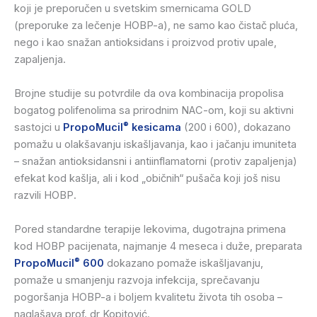
koji je preporučen u svetskim smernicama GOLD
(preporuke za lečenje HOBP-a), ne samo kao čistač pluća,
nego i kao snažan antioksidans i proizvod protiv upale,
zapaljenja.
Brojne studije su potvrdile da ova kombinacija propolisa
bogatog polifenolima sa prirodnim NAC-om, koji su aktivni
®
sastojci u
PropoMucil
kesicama
(200 i 600), dokazano
pomažu u olakšavanju iskašljavanja, kao i jačanju imuniteta
– snažan antioksidansni i antiinflamatorni (protiv zapaljenja)
efekat kod kašlja, ali i kod „običnih“ pušača koji još nisu
razvili HOBP.
Pored standardne terapije lekovima, dugotrajna primena
kod HOBP pacijenata, najmanje 4 meseca i duže, preparata
®
PropoMucil
600
dokazano pomaže iskašljavanju,
pomaže u smanjenju razvoja infekcija, sprečavanju
pogoršanja HOBP-a i boljem kvalitetu života tih osoba –
naglašava prof. dr Kopitović.