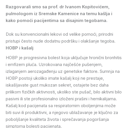
Razgovarali smo sa prof. dr Ivanom Kopitovićem,
pulmologom
iz Sremske Kamenice na temu kašlja i
kako pomoći pacijentima sa disajnim tegobama.
Dok su konvencionalni lekovi od velike pomoći, prirodni
pristupi često nude dodatnu podršku i olakšanje tegoba.
HOBP i kašalj
HOBP je progresivna bolest koja uključuje hronični bronhitis
i emfizem pluća. Uzrokovana najčešće pušenjem,
izlaganjem aerozagađenju uz genetske faktore. Sumnja na
HOBP postoji ukoliko imate kašalj koji ne prestaje,
iskašljavate gust mukozan sekret, ostajete bez daha
prilikom fizičkih aktivnosti, ukoliko ste pušač, bilo aktivni bilo
pasivni ili ste profesionalno izloženi prašini i hemikalijama.
Kašalj kod pacijenata sa respiratornim oboljenjima može
biti suvi ili produktivni, a njegovo ublažavanje je ključno za
poboljšanje kvaliteta života i sprečavanja pogoršanja
simptoma bolesti pacijenata.