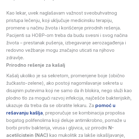
Kao lekar, uvek naglašavam važnost sveobuhvatnog
pristupa lečenju, koji uključuje medicinsku terapiju,
promene u načinu života i korišćenje prirodnih rešenja.
Pacijenti sa HOBP-om treba da budu svesni i svog načina
života – prestanak pušenja, izbegavanje aerozagađenja i
redovno vežbanje mogu značajno uticati na njihovo
zdravlje.
Prirodno rešenje za kašalj
Kašalj ukoliko je sa sekretom, promenjene boje (obično
žućkasto-zelene), ako postoji nagomilavanje sekreta u
disajnim putevima koji ne samo da ih blokira, nego služi kao
plodno tlo za mogući razvoj infekcija, najčešće bakterijskih,
ukazuje da treba da se obratite lekaru. Za
pomoć u
rešavanju kašlja
, preporučuje se kombinacija propolisa
bogatog polifenolima koji deluje antimikrobno, pomaže u
borbi protiv bakterija, virusa i gljivica, uz prirodni
N-
acetilcistein
(NAC)
kao mukolitik za lakše iskašljavanje,