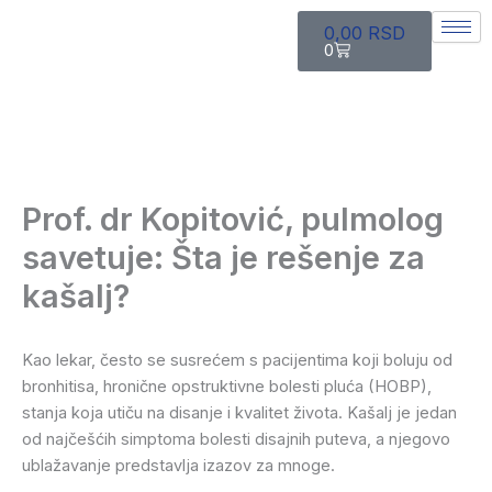
Pređi
Cart
0,00
RSD
na
0
sadržaj
Prof. dr Kopitović, pulmolog
savetuje: Šta je rešenje za
kašalj?
Kao lekar, često se susrećem s pacijentima koji boluju od
bronhitisa, hronične opstruktivne bolesti pluća (HOBP),
stanja koja utiču na disanje i kvalitet života. Kašalj je jedan
od najčešćih simptoma bolesti disajnih puteva, a njegovo
ublažavanje predstavlja izazov za mnoge.