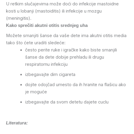
U retkim slučajevima može doći do infekcije mastoidne
kosti u lobanji (mastoiditis) ili infekcije u mozgu
(meningitis).
Kako sprečiti akutni otitis srednjeg uha
Možete smanjiti šanse da vaše dete ima akutni otitis media
tako što ćete uraditi sledeće:
često perite ruke i igračke kako biste smanjili
šanse da dete dobije prehladu ili drugu
respiratornu infekciju
izbegavajte dim cigareta
dojite odojčad umesto da ih hranite na flašicu ako
je moguće
izbegavajte da svom detetu dajete cuclu
Literatura: