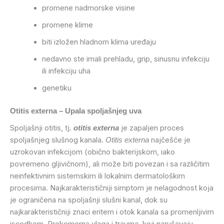
promene nadmorske visine
promene klime
biti izložen hladnom klima uređaju
nedavno ste imali prehladu, grip, sinusnu infekciju
ili infekciju uha
genetiku
Otitis externa – Upala spoljašnjeg uva
Spoljašnji otitis, tj.
je zapaljen proces
otitis externa
spoljašnjeg slušnog kanala.
najčešće je
Otitis externa
uzrokovan infekcijom (obično bakterijskom, iako
povremeno gljivičnom), ali može biti povezan i sa različitim
neinfektivnim sistemskim ili lokalnim dermatološkim
procesima. Najkarakterističniji simptom je nelagodnost koja
je ograničena na spoljašnji slušni kanal, dok su
najkarakterističniji znaci eritem i otok kanala sa promenljivim
iscedkom. Prekomerna vlaga i trauma, koji narušavaju