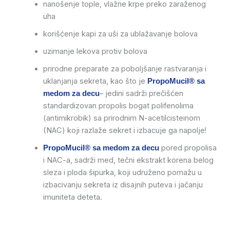
nanošenje tople, vlažne krpe preko zaraženog
uha
korišćenje kapi za uši za ublažavanje bolova
uzimanje lekova protiv bolova
prirodne preparate za poboljšanje rastvaranja i
uklanjanja sekreta, kao što je
PropoMucil® sa
– jedini sadrži prečišćen
medom za decu
standardizovan propolis bogat polifenolima
(antimikrobik) sa prirodnim N-acetilcisteinom
(NAC) koji razlaže sekret i izbacuje ga napolje!
pored propolisa
PropoMucil® sa medom za decu
i NAC-a, sadrži med, tečni ekstrakt korena belog
sleza i ploda šipurka, koji udruženo pomažu u
izbacivanju sekreta iz disajnih puteva i jačanju
imuniteta deteta.