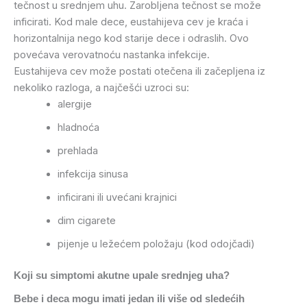
tečnost u srednjem uhu. Zarobljena tečnost se može
inficirati. Kod male dece, eustahijeva cev je kraća i
horizontalnija nego kod starije dece i odraslih. Ovo
povećava verovatnoću nastanka infekcije.
Eustahijeva cev može postati otečena ili začepljena iz
nekoliko razloga, a najčešći uzroci su:
alergije
hladnoća
prehlada
infekcija sinusa
inficirani ili uvećani krajnici
dim cigarete
pijenje u ležećem položaju (kod odojčadi)
Koji su simptomi akutne upale srednjeg uha?
Bebe i deca mogu imati jedan ili više od sledećih