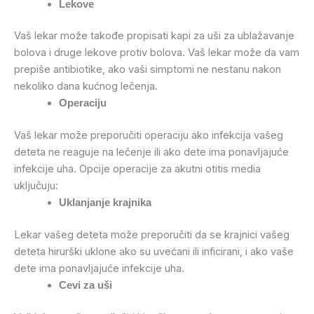
Lekove
Vaš lekar može takođe propisati kapi za uši za ublažavanje
bolova i druge lekove protiv bolova. Vaš lekar može da vam
prepiše antibiotike, ako vaši simptomi ne nestanu nakon
nekoliko dana kućnog lečenja.
Operaciju
Vaš lekar može preporučiti operaciju ako infekcija vašeg
deteta ne reaguje na lečenje ili ako dete ima ponavljajuće
infekcije uha. Opcije operacije za akutni otitis media
uključuju:
Uklanjanje krajnika
Lekar vašeg deteta može preporučiti da se krajnici vašeg
deteta hirurški uklone ako su uvećani ili inficirani, i ako vaše
dete ima ponavljajuće infekcije uha.
Cevi za uši