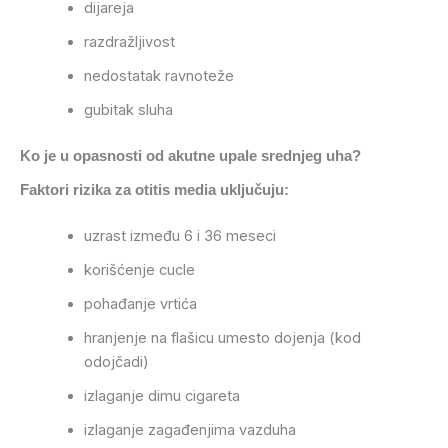
dijareja
razdražljivost
nedostatak ravnoteže
gubitak sluha
Ko je u opasnosti od akutne upale srednjeg uha?
Faktori rizika za otitis media uključuju:
uzrast između 6 i 36 meseci
korišćenje cucle
pohađanje vrtića
hranjenje na flašicu umesto dojenja (kod
odojčadi)
izlaganje dimu cigareta
izlaganje zagađenjima vazduha