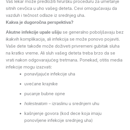
Vaš lekar može predložiti hiruršku proceduru za umetanje
sitnih cevčica u uho vašeg deteta. Cevi omogućavaju da
vazduh i tečnost odlaze iz srednjeg uha.
Kakva je dugoročna perspektiva?
se generalno poboljšavaju bez
Akutne infekcije upale ušiju
ikakvih komplikacija, ali infekcija se može ponovo pojaviti.
Vaše dete takođe može doživeti privremeni gubitak sluha
na kratko vreme. Ali sluh vašeg deteta treba brzo da se
vrati nakon odgovarajućeg tretmana. Ponekad, otitis media
infekcije mogu izazvati:
ponavljajuće infekcije uha
uvećane krajnike
pucanje bubne opne
– izraslinu u srednjem uhu
holesteatom
kašnjenje govora (kod dece koja imaju
ponovljene infekcije srednjeg uha)