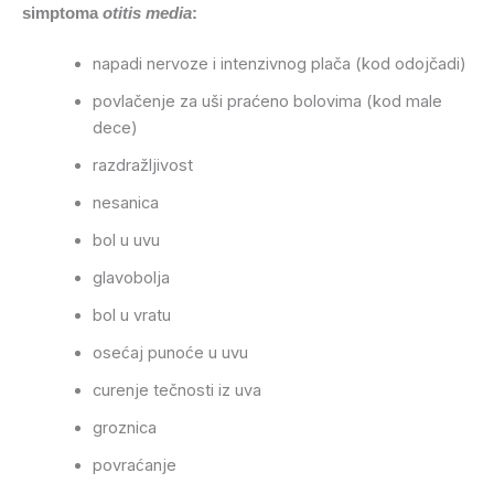
simptoma
otitis media
:
napadi nervoze i intenzivnog plača (kod odojčadi)
povlačenje za uši praćeno bolovima (kod male
dece)
razdražljivost
nesanica
bol u uvu
glavobolja
bol u vratu
osećaj punoće u uvu
curenje tečnosti iz uva
groznica
povraćanje