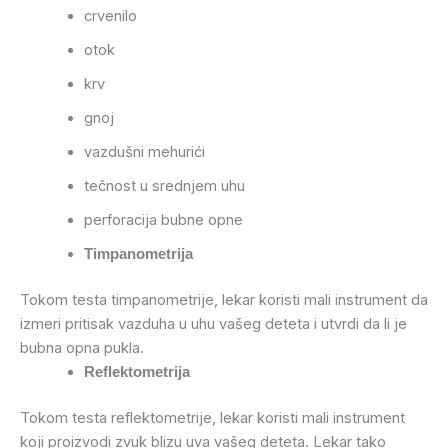
crvenilo
otok
krv
gnoj
vazdušni mehurići
tečnost u srednjem uhu
perforacija bubne opne
Timpanometrija
Tokom testa timpanometrije, lekar koristi mali instrument da
izmeri pritisak vazduha u uhu vašeg deteta i utvrdi da li je
bubna opna pukla.
Reflektometrija
Tokom testa reflektometrije, lekar koristi mali instrument
koji proizvodi zvuk blizu uva vašeg deteta. Lekar tako