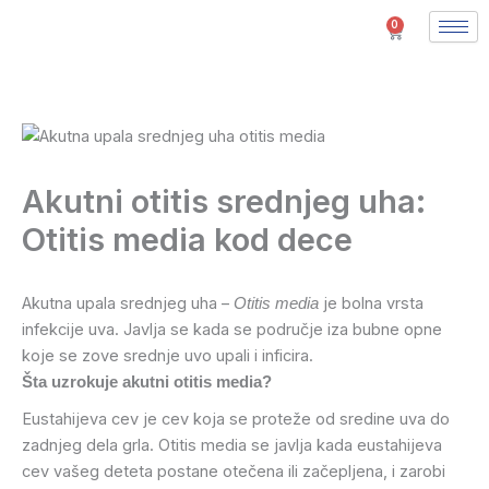
Pređi
0
Cart
na
sadržaj
Akutni otitis srednjeg uha:
Otitis media kod dece
Akutna upala srednjeg uha –
je bolna vrsta
Otitis media
infekcije uva. Javlja se kada se područje iza bubne opne
koje se zove srednje uvo upali i inficira.
Šta uzrokuje akutni otitis media?
Eustahijeva cev je cev koja se proteže od sredine uva do
zadnjeg dela grla. Otitis media se javlja kada eustahijeva
cev vašeg deteta postane otečena ili začepljena, i zarobi