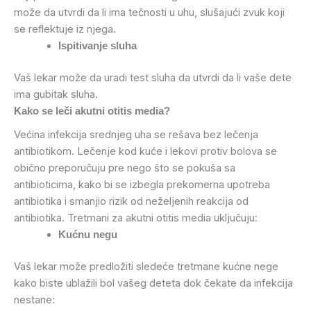
može da utvrdi da li ima tečnosti u uhu, slušajući zvuk koji
se reflektuje iz njega.
Ispitivanje sluha
Vaš lekar može da uradi test sluha da utvrdi da li vaše dete
ima gubitak sluha.
Kako se leči akutni otitis media?
Većina infekcija srednjeg uha se rešava bez lečenja
antibiotikom. Lečenje kod kuće i lekovi protiv bolova se
obično preporučuju pre nego što se pokuša sa
antibioticima, kako bi se izbegla prekomerna upotreba
antibiotika i smanjio rizik od neželjenih reakcija od
antibiotika. Tretmani za akutni otitis media uključuju:
Kućnu negu
Vaš lekar može predložiti sledeće tretmane kućne nege
kako biste ublažili bol vašeg deteta dok čekate da infekcija
nestane: