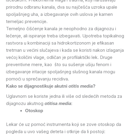
prirodnu odbranu kanala, dva su najčešća uzroka upale
spoljašnjeg uha, a izbegavanje ovih uslova je kamen
temeljac prevencije.
Temeljno čišćenje kanala je neophodno za dijagnozu i
lečenje, ali ispiranje treba izbegavati. Upotreba topikalnog
rastvora u kombinaciji sa hidrokortizonom je efikasan
tretman u većini slučajeva i kada se koristi nakon izlaganja
većoj količini vlage, odličan je profilaktički lek. Druge
preventivne mere, kao što su sušenje ušiju fenom i
izbegavanje iritacije spoljašnjeg slušnog kanala mogu
pomoći u sprečavanju recidiva.
Kako se dijagnostikuje akutni
otitis media
?
Uglavnom se koriste jedna ili više od sledećih metoda za
dijagnozu akutnog
:
otitisa media
Otoskop
Lekar će uz pomoć instrumenta koji se zove otoskop da
pogleda u uvo vašeg deteta i otkrije da li postoji: