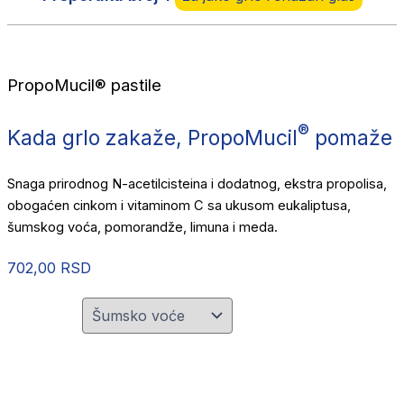
PropoMucil® pastile
®
Kada grlo zakaže, PropoMucil
pomaže
Snaga prirodnog N-acetilcisteina i dodatnog, ekstra propolisa,
obogaćen cinkom i vitaminom C sa ukusom eukaliptusa,
šumskog voća, pomorandže, limuna i meda.
702,00
RSD