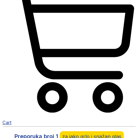
Cart
Preporuka broj 1
za jako grlo i snažan glas