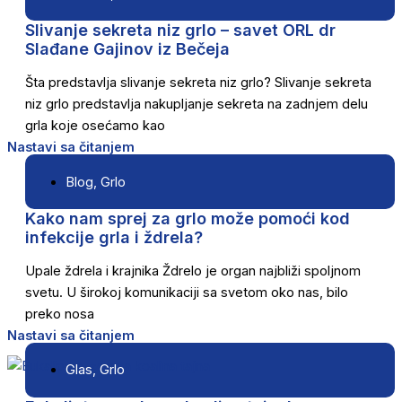
Slivanje sekreta niz grlo – savet ORL dr
Slađane Gajinov iz Bečeja
Šta predstavlja slivanje sekreta niz grlo? Slivanje sekreta
niz grlo predstavlja nakupljanje sekreta na zadnjem delu
grla koje osećamo kao
Nastavi sa čitanjem
Blog
,
Grlo
Kako nam sprej za grlo može pomoći kod
infekcije grla i ždrela?
Upale ždrela i krajnika Ždrelo je organ najbliži spoljnom
svetu. U širokoj komunikaciji sa svetom oko nas, bilo
preko nosa
Nastavi sa čitanjem
Glas
,
Grlo