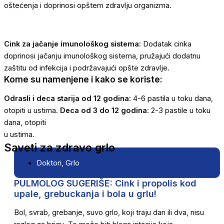
oštećenja i doprinosi opštem zdravlju organizma.
Cink za jačanje imunološkog sistema:
Dodatak cinka
doprinosi jačanju imunološkog sistema, pružajući dodatnu
zaštitu od infekcija i podržavajući opšte zdravlje.
Kome su namenjene i kako se koriste:
Odrasli i deca starija od 12 godina:
4-6 pastila u toku dana,
otopiti u ustima.
Deca od 3 do 12 godina
: 2-3 pastile u toku
dana, otopiti
u ustima.
Saveti za zdravo grlo
Doktori
,
Grlo
PULMOLOG SUGERIŠE: Cink i propolis kod
upale, grebuckanja i bola u grlu!
Bol, svrab, grebanje, suvo grlo, koji traju dan ili dva, nisu