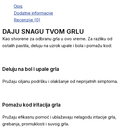
Opis
Dodatne informacije
Recenzije (0)
DAJU SNAGU TVOM GRLU
Kao stvorene za odbranu grla u ovo vreme. Za razliku od
ostalih pastila, deluju na uzrok upale i bola i pomažu kod:
Deluju na bol i upale grla
Pružaju ciljanu podršku i olakšanje od neprijatnih simptoma.
Pomažu kod iritacija grla
Pružaju efikasnu pomoć i ublažavaju nelagodu iritacije grla,
grebanja, promuklosti i suvog grla.