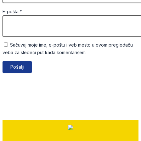
E-pošta
*
Sačuvaj moje ime, e-poštu i veb mesto u ovom pregledaču
veba za sledeći put kada komentarišem.