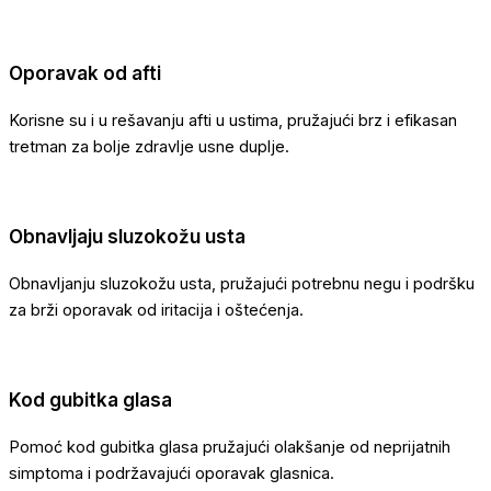
Oporavak od afti
Korisne su i u rešavanju afti u ustima, pružajući brz i efikasan
tretman za bolje zdravlje usne duplje.
Obnavljaju sluzokožu usta
Obnavljanju sluzokožu usta, pružajući potrebnu negu i podršku
za brži oporavak od iritacija i oštećenja.
Kod gubitka glasa
Pomoć kod gubitka glasa pružajući olakšanje od neprijatnih
simptoma i podržavajući oporavak glasnica.