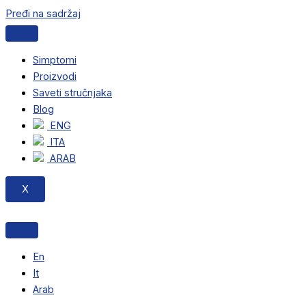
Pređi na sadržaj
Simptomi
Proizvodi
Saveti stručnjaka
Blog
ENG
ITA
ARAB
X
En
It
Arab