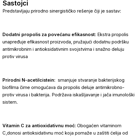
Sastojci
Predstavljaju prirodno sinergističko rešenje čiji je sastav:
Dodatni propolis za povećanu efikasnost:
Ekstra propolis
unapređuje efikasnost proizvoda, pružajući dodatnu podršku
antimikrobnim i antioksidativnim svojstvima i snažno deluju
protiv virusa
Prirodni N-acetilcistein:
smanjuje stvaranje bakterijskog
biofilma čime omogućava da propolis deluje antimikrobno-
protiv virusa i bakterija. Podržava iskašljavanje i jača imunološki
sistem.
Vitamin C za antioxidativnu moć:
Obogaćen vitaminom
C,donosi antioksidativnu moć koja pomaže u zaštiti ćelija od