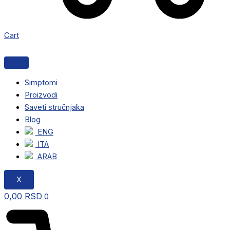
Cart
Simptomi
Proizvodi
Saveti stručnjaka
Blog
ENG
ITA
ARAB
X
0,00
RSD
0