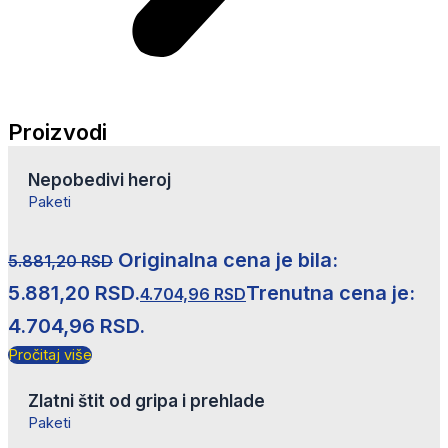
Proizvodi
Nepobedivi heroj
Paketi
Originalna cena je bila:
5.881,20
RSD
5.881,20 RSD.
Trenutna cena je:
4.704,96
RSD
4.704,96 RSD.
Pročitaj više
Zlatni štit od gripa i prehlade
Paketi