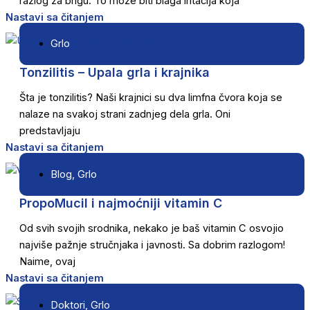
razlog za brigu. To može biti blaga iritacija koja
Nastavi sa čitanjem
Grlo
Tonzilitis – Upala grla i krajnika
Šta je tonzilitis? Naši krajnici su dva limfna čvora koja se
nalaze na svakoj strani zadnjeg dela grla. Oni
predstavljaju
Nastavi sa čitanjem
Blog
,
Grlo
PropoMucil i najmoćniji vitamin C
Od svih svojih srodnika, nekako je baš vitamin C osvojio
najviše pažnje stručnjaka i javnosti. Sa dobrim razlogom!
Naime, ovaj
Nastavi sa čitanjem
Doktori
,
Grlo