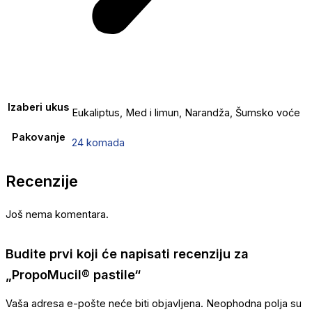
Izaberi ukus
Eukaliptus, Med i limun, Narandža, Šumsko voće
Pakovanje
24 komada
Recenzije
Još nema komentara.
Budite prvi koji će napisati recenziju za
„PropoMucil® pastile“
Vaša adresa e-pošte neće biti objavljena.
Neophodna polja su