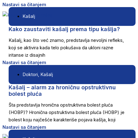
Nastavi sa čitanjem
Kašalj
Kako zaustaviti kašalj prema tipu kašlja?
Kašalj, kao što već znamo, predstavlja nevoljni refleks,
koji se aktivira kada telo pokušava da ukloni razne
iritanse iz disajnih
Nastavi sa čitanjem
Doktori
,
Kašalj
Kašalj – alarm za hroničnu opstruktivnu
bolest pluća
Šta predstavlja hronična opstruktivna bolest pluća
(HOBP)? Hronična opstruktivna bolest pluća (HOBP) je
bolest koju najčešće karakteriše pojava kašlja, koji
Nastavi sa čitanjem