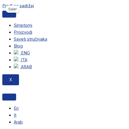
Pređi na sadržaj
Sale!
Simptomi
Proizvodi
Saveti stručnjaka
Blog
ENG
ITA
ARAB
X
En
It
Arab