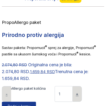
PropoAllergo paket
Prirodno protiv alergija
®
®
Sastav paketa: Propomucil
sprej za alergije, Propomucil
®
pastile sa ukusom šumskog voća i Propomucil
kesice.
Originalna cena je bila:
2.074,80
RSD
2.074,80 RSD.
Trenutna cena je:
1.659,84
RSD
1.659,84 RSD.
PropoAllergo paket količina
-
+