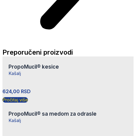
Preporučeni proizvodi
PropoMucil® kesice
Kašalj
624,00
RSD
Pročitaj više
PropoMucil® sa medom za odrasle
Kašalj