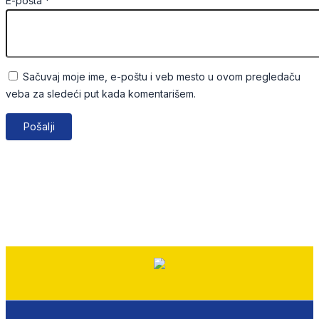
E-pošta
*
Sačuvaj moje ime, e-poštu i veb mesto u ovom pregledaču
veba za sledeći put kada komentarišem.