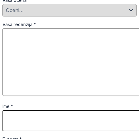
Vaša ocena
*
Vaša recenzija
*
Ime
*