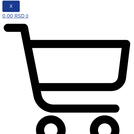
X
0,00
RSD
0