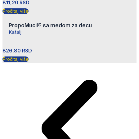
811,20
RSD
Pročitaj više
PropoMucil® sa medom za decu
Kašalj
826,80
RSD
Pročitaj više