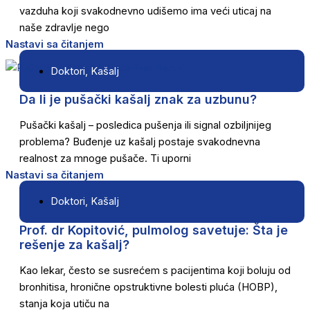
vazduha koji svakodnevno udišemo ima veći uticaj na
naše zdravlje nego
Nastavi sa čitanjem
Doktori
,
Kašalj
Da li je pušački kašalj znak za uzbunu?
Pušački kašalj – posledica pušenja ili signal ozbiljnijeg
problema? Buđenje uz kašalj postaje svakodnevna
realnost za mnoge pušače. Ti uporni
Nastavi sa čitanjem
Doktori
,
Kašalj
Prof. dr Kopitović, pulmolog savetuje: Šta je
rešenje za kašalj?
Kao lekar, često se susrećem s pacijentima koji boluju od
bronhitisa, hronične opstruktivne bolesti pluća (HOBP),
stanja koja utiču na