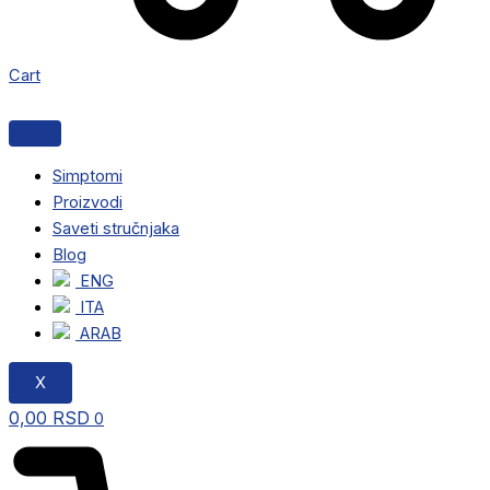
Cart
Simptomi
Proizvodi
Saveti stručnjaka
Blog
ENG
ITA
ARAB
X
0,00
RSD
0