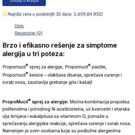
Dodaj u korpu
1.659,84
RSD
Najniža cena u poslednjih 30 dana:
Opis
Recenzije (0)
Brzo i efikasno rešenje za simptome
alergija u tri poteza:
®
®
Propomucil
sprej za alergije, Propomucil
pastile,
®
Propomucil
kesice – olakšava disanje, sprečava curenje i
svrab nosa, zaustavlja grebanje grla i kašalj!
®
PropoMucil
sprej za alergije:
Moćna kombinacija propolisa
polifenolima i prirodnog N-acetilcisteina, uz kvercetin i etarska
ulja timijana i eukaliptusa sa vitaminom D, pomaže u
sprečavanju alergijske reakcije, sprečava curenje i svrab nosa.
Namenjen je svim osobama koje su podložne alergenima