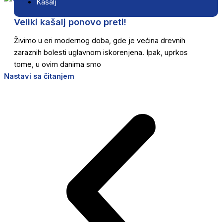
Kašalj
Veliki kašalj ponovo preti!
Živimo u eri modernog doba, gde je većina drevnih
zaraznih bolesti uglavnom iskorenjena. Ipak, uprkos
tome, u ovim danima smo
Nastavi sa čitanjem