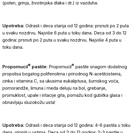
(polen, grinja, životinjska dlaka i dr.) iz vazduha.
Upotreba:
Odrasli i deca starija od 12 godina: prsnuti po 2 puta
u svaku nozdrvu. Najviše 6 puta u toku dana. Deca od 3 do 12
godina: prsnuti po 2 puta u svaku nozdrvu. Najviše 4 puta u
toku dana.
®
®
Propomucil
pastile:
Propomucil
pastile snagom dodatnog
propolisa bogatog polifenolima i prirodnog N-acetilcisteina,
cinka i vitamina C, sa ukusima eukaliptusa, šumskog voća,
pomorandže, limuna i meda deluju na bol, grebanje,
promuklost, upale i iritacije grla, pomažu kod gubitka glasa i
obnavljaju sluzokožu usta!
Upotreba:
Odrasli i deca starija od 12 godina: 4-6 pastila u toku
dana, otopiti u ustima. Deca od 3 do 12 godina: 2-3 pastile u