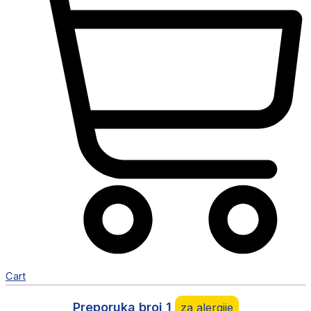
Cart
Preporuka broj 1
za alergije