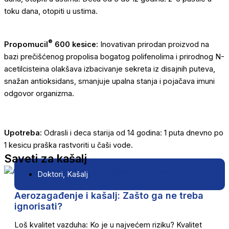
toku dana, otopiti u ustima.
®
Propomucil
600 kesice:
Inovativan prirodan proizvod na
bazi prečišćenog propolisa bogatog polifenolima i prirodnog N-
acetilcisteina olakšava izbacivanje sekreta iz disajnih puteva,
snažan antioksidans, smanjuje upalna stanja i pojačava imuni
odgovor organizma.
Upotreba:
Odrasli i deca starija od 14 godina: 1 puta dnevno po
1 kesicu praška rastvoriti u čaši vode.
Saveti za kašalj
Doktori
,
Kašalj
Aerozagađenje i kašalj: Zašto ga ne treba
ignorisati?
Loš kvalitet vazduha: Ko je u najvećem riziku? Kvalitet