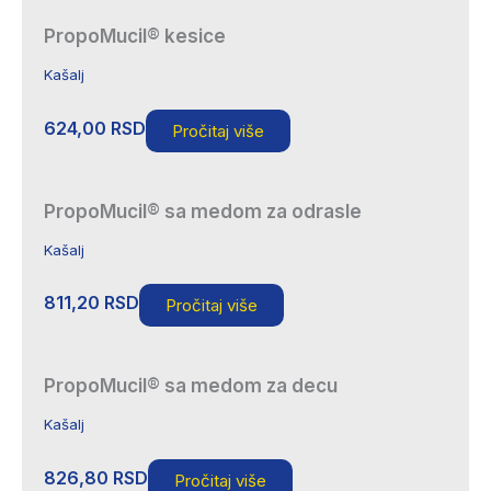
PropoMucil® kesice
Kašalj
624,00
RSD
Pročitaj više
PropoMucil® sa medom za odrasle
Kašalj
811,20
RSD
Pročitaj više
PropoMucil® sa medom za decu
Kašalj
826,80
RSD
Pročitaj više