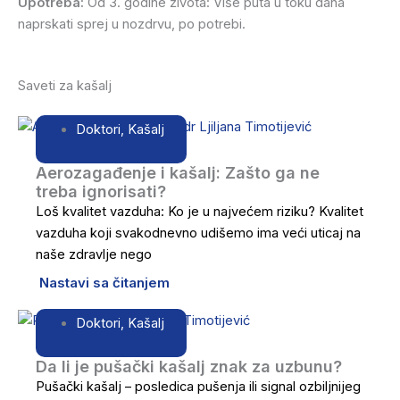
Upotreba:
Od 3. godine života: Više puta u toku dana
naprskati sprej u nozdrvu, po potrebi.
Saveti za kašalj
Doktori
,
Kašalj
Aerozagađenje i kašalj: Zašto ga ne
treba ignorisati?
Loš kvalitet vazduha: Ko je u najvećem riziku? Kvalitet
vazduha koji svakodnevno udišemo ima veći uticaj na
naše zdravlje nego
Nastavi sa čitanjem
Doktori
,
Kašalj
Da li je pušački kašalj znak za uzbunu?
Pušački kašalj – posledica pušenja ili signal ozbiljnijeg