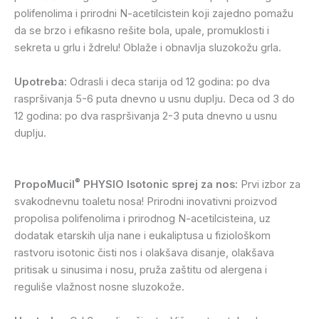
polifenolima i prirodni N-acetilcistein koji zajedno pomažu
da se brzo i efikasno rešite bola, upale, promuklosti i
sekreta u grlu i ždrelu! Oblaže i obnavlja sluzokožu grla.
Upotreba:
Odrasli i deca starija od 12 godina: po dva
raspršivanja 5-6 puta dnevno u usnu duplju. Deca od 3 do
12 godina: po dva raspršivanja 2-3 puta dnevno u usnu
duplju.
®
PropoMucil
PHYSIO Isotonic sprej za nos:
Prvi izbor za
svakodnevnu toaletu nosa! Prirodni inovativni proizvod
propolisa polifenolima i prirodnog N-acetilcisteina, uz
dodatak etarskih ulja nane i eukaliptusa u fiziološkom
rastvoru isotonic čisti nos i olakšava disanje, olakšava
pritisak u sinusima i nosu, pruža zaštitu od alergena i
reguliše vlažnost nosne sluzokože.