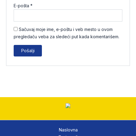
E-pošta
*
Sačuvaj moje ime, e-poštu i veb mesto u ovom
pregledaču veba za sledeći put kada komentarišem.
Naslovna