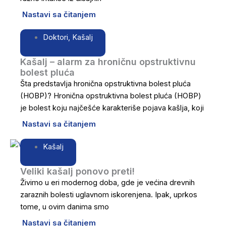
Nastavi sa čitanjem
Doktori
,
Kašalj
Kašalj – alarm za hroničnu opstruktivnu
bolest pluća
Šta predstavlja hronična opstruktivna bolest pluća
(HOBP)? Hronična opstruktivna bolest pluća (HOBP)
je bolest koju najčešće karakteriše pojava kašlja, koji
Nastavi sa čitanjem
Kašalj
Veliki kašalj ponovo preti!
Živimo u eri modernog doba, gde je većina drevnih
zaraznih bolesti uglavnom iskorenjena. Ipak, uprkos
tome, u ovim danima smo
Nastavi sa čitanjem