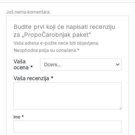
Još nema komentara.
Budite prvi koji će napisati recenziju
za „PropoČarobnjak paket“
Vaša adresa e-pošte neće biti objavljena.
Neophodna polja su označena
*
Vaša
ocena
*
Vaša recenzija
*
Ime
*