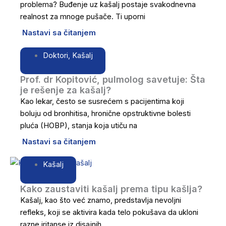
problema? Buđenje uz kašalj postaje svakodnevna
realnost za mnoge pušače. Ti uporni
Nastavi sa čitanjem
Doktori
,
Kašalj
Prof. dr Kopitović, pulmolog savetuje: Šta
je rešenje za kašalj?
Kao lekar, često se susrećem s pacijentima koji
boluju od bronhitisa, hronične opstruktivne bolesti
pluća (HOBP), stanja koja utiču na
Nastavi sa čitanjem
Kašalj
Kako zaustaviti kašalj prema tipu kašlja?
Kašalj, kao što već znamo, predstavlja nevoljni
refleks, koji se aktivira kada telo pokušava da ukloni
razne iritanse iz disajnih