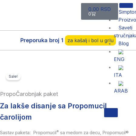
Pređi
Cart
0,00
RSD
na
Simpto
0
sadržaj
Proizvo
Saveti
stručnjak
Preporuka broj 1
za kašalj i bol u grlu
Blog
ENG
ITA
Sale!
ARAB
PropoČarobnjak paket
Za lakše disanje sa Propomucil
X
čarolijom
®
Sastav paketa: Propomucil
sa medom za decu, Propomucil®