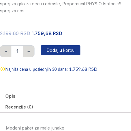
sprej za grlo za decu i odrasle, Propomucil PHYSIO Isotonic®
sprej za nos.
Originalna
Trenutna
2.199,60
RSD
1.759,68
RSD
cena
cena
PropoČarobnjak
paket
je
je:
Dodaj u korpu
-
+
količina
bila:
1.759,68 RSD.
2.199,60 RSD.
1.759,68
RSD
Najniža cena u poslednjih 30 dana:
Opis
Recenzije (0)
Medeni paket za male junake