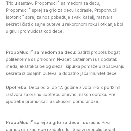
®
Trio u sastavu Propomucil
sa medom za decu,
®
Propomucil
sprej za grlo za decu i odrasle, Propomucil
®
Isotonic
sprej za nos pobeđuje svaki kašalj, rastvara
sekret i čisti disajne puteve u rekordnom roku i otklanja bol
u grlu i promuklost kod dece.
®
PropoMucil
sa medom za decu:
Sadrži propolis bogat
polifenolima sa prirodnim N-acetilcisteinom i uz dodatak
meda, ekstrakta belog sleza i šipurka pomaže u izbacivanju
sekreta iz disajnih puteva, a dodatno jača imunitet dece!
Upotreba:
Deca od 3. do 12. godine života 2-3 x po 12 ml
rastvora za oralnu upotrebu dnevno, nakon obroka. Pre
upotrebe promućkati! Sa ukusom pomorandže.
®
PropoMucil
sprej za grlo za decu i odrasle:
Prva
pomoć čim zagrebe i zaboli grlo! Sadrži propolis bogat