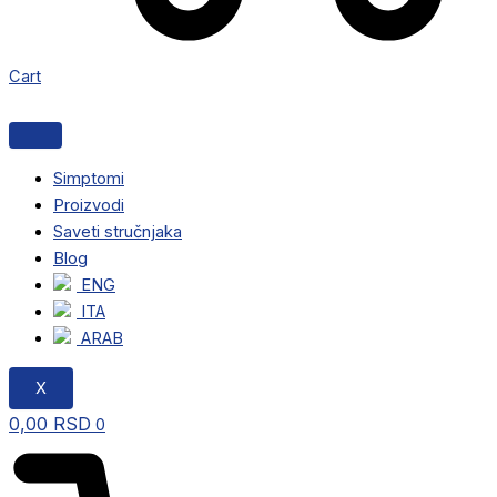
Cart
Simptomi
Proizvodi
Saveti stručnjaka
Blog
ENG
ITA
ARAB
X
0,00
RSD
0