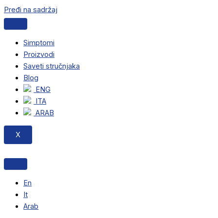
Pređi na sadržaj
Simptomi
Proizvodi
Saveti stručnjaka
Blog
ENG
ITA
ARAB
X
En
It
Arab