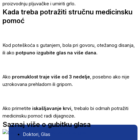
proizvodnju pljuvačke i umiriti grlo.
Kada treba potražiti stručnu medicinsku
pomoć
Kod poteškoća s gutanjem, bola pri govoru, otežanog disanja,
ili ako
potpuno izgubite glas na više dana.
Ako
promuklost traje više od 3 nedelje
, posebno ako nije
uzrokovana prehladom ili gripom.
Ako primetite
iskašljavanje krvi,
trebalo bi odmah potražiti
medicinsku pomoć radi dijagnoze.
Saznaj više o gubitku glasa
Doktori
,
Glas