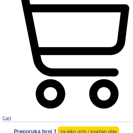
Cart
Preporuka broj 1
za jako grlo i snažan glas