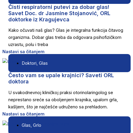
Čisti respiratorni putevi za dobar glas!
Savet Doc. dr Jasmine Stojanović, ORL
doktorke iz Kragujevca
Kako očuvati naš glas? Glas je integralna funkcija čitavog
organizma. Dobar glas treba da odgovara psihofizičkom
uzrastu, polu i treba
Nastavi sa čitanjem
Doktori
,
Glas
Često vam se upale krajnici? Saveti ORL
doktora
U svakodnevnoj kliničkoj praksi otorinolaringolog se
neprestano sreće sa oboljenjem krajnika, upalom grla,
kašljem, što je najčešće udruženo sa prehladom.
Nastavi sa čitanjem
Glas
,
Grlo