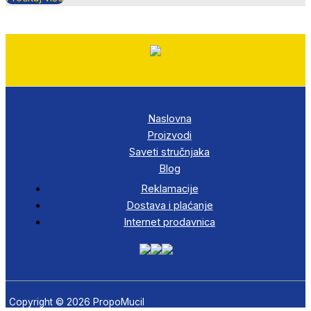
Naslovna
Proizvodi
Saveti stručnjaka
Blog
Reklamacije
Dostava i plaćanje
Internet prodavnica
Copyright © 2026 PropoMucil