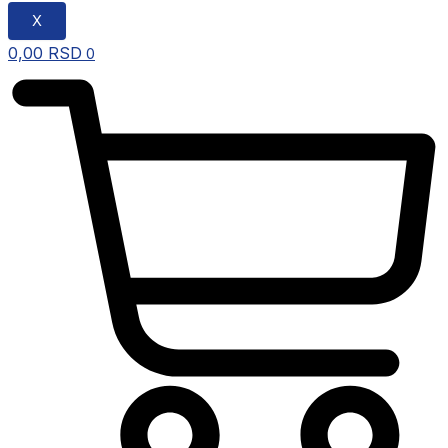
X
0,00
RSD
0