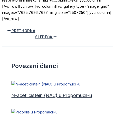
respiratornim infekcijama.[/vc_column_text][/vc_column]
[/vc_row][vc_row][vc_column][vc_gallery type=“image_grid“
images=“7625,7626,7627″ img_size=“250×250″][/vc_column]
[/vc_row]
PRETHODNA
SLEDEĆA
Povezani članci
N-acetilcistein (NAC) u Propomucil-u