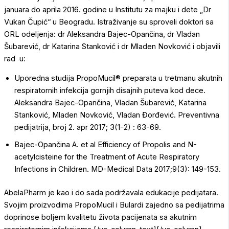
januara do aprila 2016. godine u Institutu za majku i dete „Dr
Vukan Čupić“ u Beogradu. Istraživanje su sproveli doktori sa
ORL odeljenja: dr Aleksandra Bajec-Opančina, dr Vladan
Šubarević, dr Katarina Stanković i dr Mladen Novković i objavili
rad u:
Uporedna studija PropoMucil® preparata u tretmanu akutnih
respiratornih infekcija gornjih disajnih puteva kod dece.
Aleksandra Bajec-Opančina, Vladan Šubarević, Katarina
Stanković, Mladen Novković, Vladan Đorđević. Preventivna
pedijatrija, broj 2. apr 2017; 3(1-2) : 63-69.
Bajec-Opančina A. et al Efficiency of Propolis and N-
acetylcisteine for the Treatment of Acute Respiratory
Infections in Children. MD-Medical Data 2017;9(3): 149-153.
AbelaPharm je kao i do sada podržavala edukacije pedijatara.
Svojim proizvodima PropoMucil i Bulardi zajedno sa pedijatrima
doprinose boljem kvalitetu života pacijenata sa akutnim