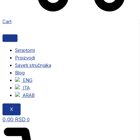
Cart
Simptomi
Proizvodi
Saveti stručnjaka
Blog
ENG
ITA
ARAB
X
0,00
RSD
0