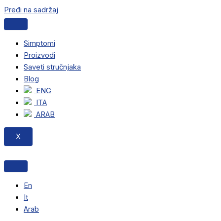
Pređi na sadržaj
Simptomi
Proizvodi
Saveti stručnjaka
Blog
ENG
ITA
ARAB
X
En
It
Arab