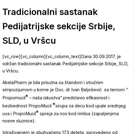
Tradicionalni sastanak
Pedijatrijske sekcije Srbije,
SLD, u Vršcu
[vc_row][vc_column][vc_column_text]Dana 30.09.2017. je
održan tradicionalni sastanak Pedijatrijske sekcije Srbije, SLD,
u Vršcu.
AbelaPharm je bila prisutna sa štandom i stručnim
simpozijumom u kome je Doc. dr Ivan Baljošević sa temom “
®
Propomucil
– naša iskustva” predstavio efikasnost i
®
bezbednost PropoMucil
sirupa za decu kod upale srednjeg
®
uva i PropoMucil
spreja za nos kod rinitisa (zapaljenjima
nosne sluznice).
Istraživanjem je obuhvaćeno 173 deteta, sprovedeno od