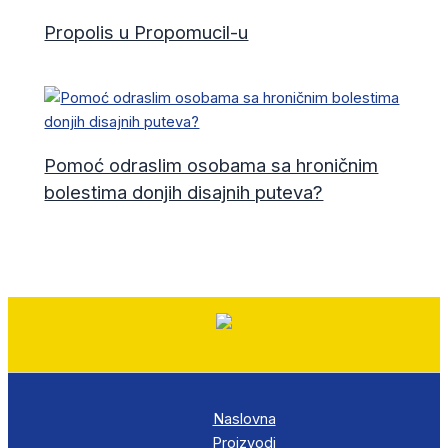
Propolis u Propomucil-u
Pomoć odraslim osobama sa hroničnim
bolestima donjih disajnih puteva?
Naslovna
Proizvodi