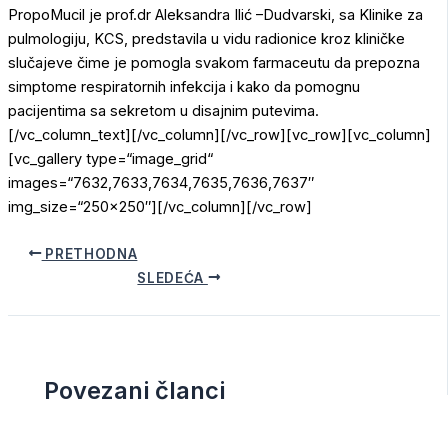
PropoMucil je prof.dr Aleksandra Ilić –Dudvarski, sa Klinike za
pulmologiju, KCS, predstavila u vidu radionice kroz kliničke
slučajeve čime je pomogla svakom farmaceutu da prepozna
simptome respiratornih infekcija i kako da pomognu
pacijentima sa sekretom u disajnim putevima.
[/vc_column_text][/vc_column][/vc_row][vc_row][vc_column]
[vc_gallery type=“image_grid“
images=“7632,7633,7634,7635,7636,7637″
img_size=“250×250″][/vc_column][/vc_row]
PRETHODNA
SLEDEĆA
Povezani članci