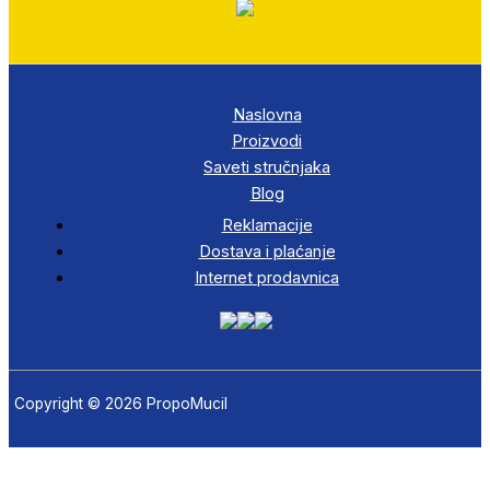
Naslovna
Proizvodi
Saveti stručnjaka
Blog
Reklamacije
Dostava i plaćanje
Internet prodavnica
Copyright © 2026 PropoMucil