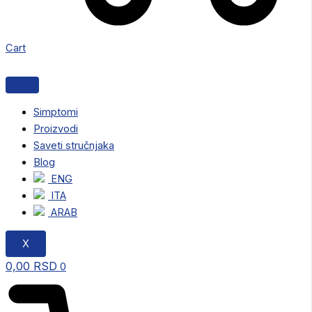
Cart
Simptomi
Proizvodi
Saveti stručnjaka
Blog
ENG
ITA
ARAB
X
0,00
RSD
0