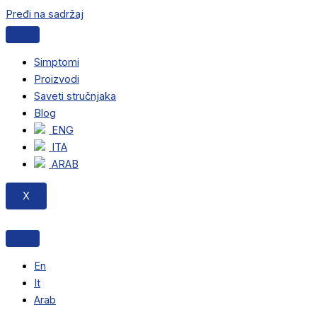
Pređi na sadržaj
Simptomi
Proizvodi
Saveti stručnjaka
Blog
ENG
ITA
ARAB
X
En
It
Arab