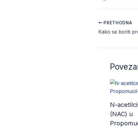
PRETHODNA
Kako se boriti pr
Povezan
N-acetilci
(NAC) u
Propomuc