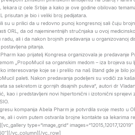
 lekara iz cele Srbije a kako je ove godine obilovao temam
L prisutan je bio i veliki broj pedijatara.
ili su u prilici da u redovno punoj kongresnoj sali čuju broj
asti ORL, da od najeminentnijih stručnjaka u ovoj medicinskoj
 radu, ali i da nakon brojnih predavanja u organizovanoj dis
ostavljena pitanja.
Pharm kao prijatelj Kongresa organizovala je predavanje P
 temom „PropoMucil sa organskim medom – iza brojeva su lju
iko interesovanje koje se i prelilo na naš štand gde je bilo jo
ucil paleti. Nakon predavanja podeljeni su vodiči za kašal
ta sa sekretom iz gornjih disajnih puteva“, autori dr Vladan
, kao i predstavljeni novi hipertonični i izotonični sprejevi
SIO.
esu kompanija Abela Pharm je potvrdila svoje mesto u ORL
ine, ali i ovim putem ostvarila brojne kontakte sa lekarima r
][vc_gallery type=“image_grid“ images=“12015,12017,12019″
50″][/vc_column][/vc_row]