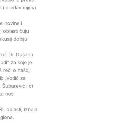
a i predavanjima
ne novine i
 oblasti čuju
kusiji dobiju
rof. Dr Dušana
di“ za koje je
š reči o našoj
j: „Vodič za
 Šubarević i dr
 za nos
 oblasti, iznela
egiona.