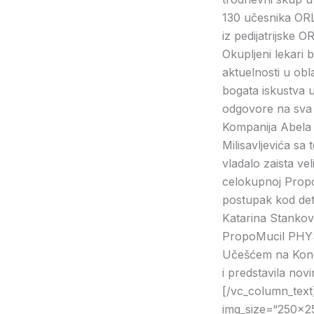
130 učesnika ORL
iz pedijatrijske OR
Okupljeni lekari b
aktuelnosti u obl
bogata iskustva u
odgovore na sva p
Kompanija Abela 
Milisavljevića sa
vladalo zaista vel
celokupnoj PropoM
postupak kod dete
Katarina Stanković
PropoMucil PHY
Učešćem na Kongr
i predstavila nov
[/vc_column_text
img_size=“250×2