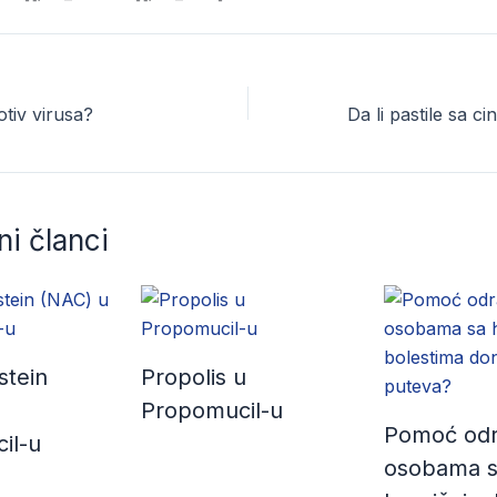
otiv virusa?
i članci
stein
Propolis u
Propomucil-u
Pomoć odr
il-u
osobama 