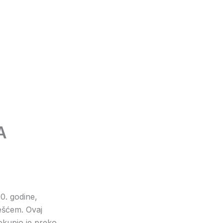
A
0. godine,
ešćem. Ovaj
okupio je preko