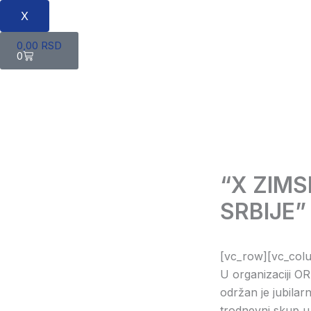
X
Cart
0,00
RSD
0
“X ZIM
SRBIJE”
[vc_row][vc_col
U organizaciji OR
održan je jubila
trodnevni skup u