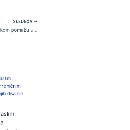
SLEDEĆA
Da li pastile sa cinkom pomažu u borbi protiv virusa?
aslim
sa