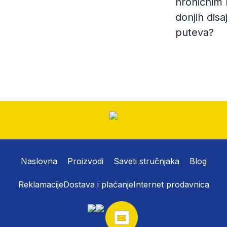
hroničnim 
donjih disa
puteva?
Naslovna
Proizvodi
Saveti stručnjaka
Blog
Reklamacije
Dostava i plaćanje
Internet prodavnica