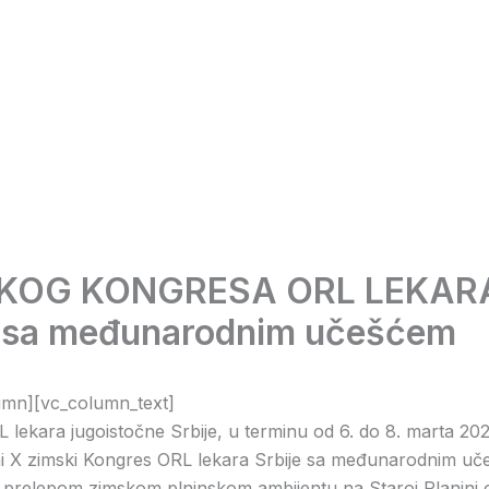
SKOG KONGRESA ORL LEKAR
 sa međunarodnim učešćem
umn][vc_column_text]
L lekara jugoistočne Srbije, u terminu od 6. do 8. marta 202
rni X zimski Kongres ORL lekara Srbije sa međunarodnim uč
 prelepom zimskom plninskom ambijentu na Staroj Planini 