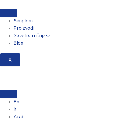
Pređi
na
sadržaj
Simptomi
Proizvodi
Saveti stručnjaka
Blog
X
En
It
Arab