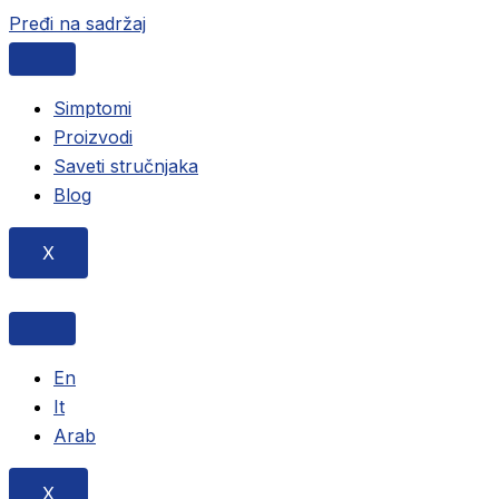
Pređi na sadržaj
Simptomi
Proizvodi
Saveti stručnjaka
Blog
X
En
It
Arab
X