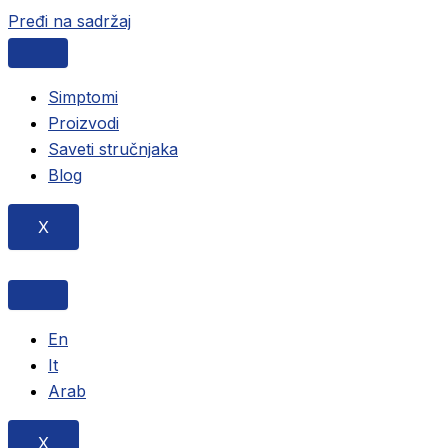
Pređi na sadržaj
Simptomi
Proizvodi
Saveti stručnjaka
Blog
X
En
It
Arab
X